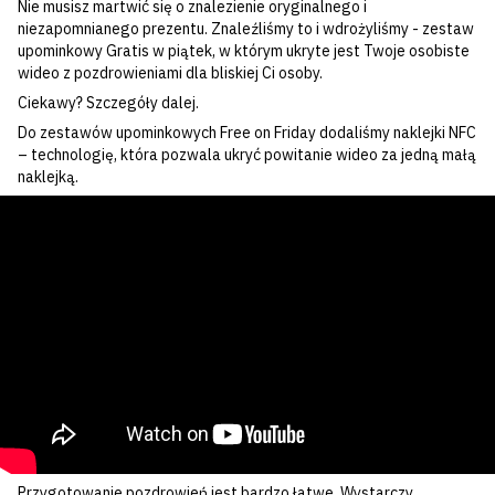
Nie musisz martwić się o znalezienie oryginalnego i
niezapomnianego prezentu. Znaleźliśmy to i wdrożyliśmy - zestaw
upominkowy Gratis w piątek, w którym ukryte jest Twoje osobiste
wideo z pozdrowieniami dla bliskiej Ci osoby.
Ciekawy? Szczegóły dalej.
Do zestawów upominkowych Free on Friday dodaliśmy naklejki NFC
– technologię, która pozwala ukryć powitanie wideo za jedną małą
naklejką.
Przygotowanie pozdrowień jest bardzo łatwe. Wystarczy