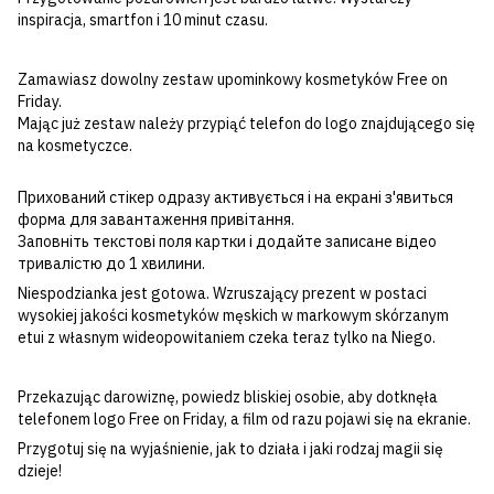
inspiracja, smartfon i 10 minut czasu.
Zamawiasz dowolny zestaw upominkowy kosmetyków Free on
Friday.
Mając już zestaw należy przypiąć telefon do logo znajdującego się
na kosmetyczce.
Прихований стікер одразу активується і на екрані з'явиться
форма для завантаження привітання.
Заповніть текстові поля картки і додайте записане відео
тривалістю до 1 хвилини.
Niespodzianka jest gotowa. Wzruszający prezent w postaci
wysokiej jakości kosmetyków męskich w markowym skórzanym
etui z własnym wideopowitaniem czeka teraz tylko na Niego.
Przekazując darowiznę, powiedz bliskiej osobie, aby dotknęła
telefonem logo Free on Friday, a film od razu pojawi się na ekranie.
Przygotuj się na wyjaśnienie, jak to działa i jaki rodzaj magii się
dzieje!