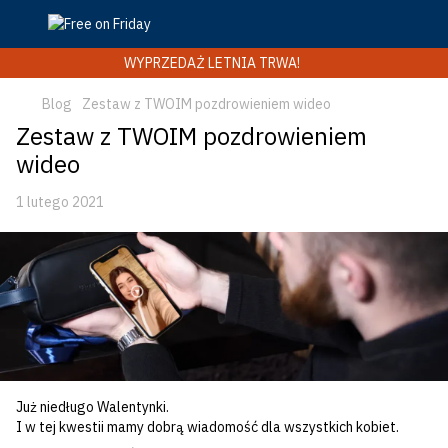
WYPRZEDAŻ LETNIA TRWA!
Blog
Zestaw z TWOIM pozdrowieniem wideo
Zestaw z TWOIM pozdrowieniem
wideo
1 lutego 2021
Już niedługo Walentynki.
I w tej kwestii mamy dobrą wiadomość dla wszystkich kobiet.