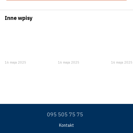
Inne wpisy
16 maja 2025
16 maja 2025
16 maja 2025
095 505 75 75
Kontakt