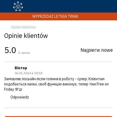
WYPRZEDAŻ LETNIA TRWA!
Opinie klientów
Opinie klientów
5.0
Najpierw nowe
1
opinia
Віктор
06.01.2024 в 18:18
Замовляв лосьойн після гоління в роботу - супер. Кліентам
подобається запах, своб функцію виконує, тепер тіки Free on
Friday 💯🤝
Odpowiedz