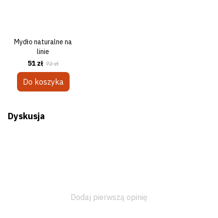
Mydło naturalne na
linie
51 zł
72 zł
Do koszyka
Dyskusja
Dodaj pierwszą opinię