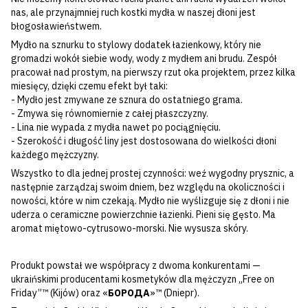
nas, ale przynajmniej ruch kostki mydła w naszej dłoni jest
błogosławieństwem.
Mydło na sznurku to stylowy dodatek łazienkowy, który nie
gromadzi wokół siebie wody, wody z mydłem ani brudu. Zespół
pracował nad prostym, na pierwszy rzut oka projektem, przez kilka
miesięcy, dzięki czemu efekt był taki:
- Mydło jest zmywane ze sznura do ostatniego grama.
- Zmywa się równomiernie z całej płaszczyzny.
- Lina nie wypada z mydła nawet po pociągnięciu.
- Szerokość i długość liny jest dostosowana do wielkości dłoni
każdego mężczyzny.
Wszystko to dla jednej prostej czynności: weź wygodny prysznic, a
następnie zarządzaj swoim dniem, bez względu na okoliczności i
nowości, które w nim czekają. Mydło nie wyślizguje się z dłoni i nie
uderza o ceramiczne powierzchnie łazienki. Pieni się gęsto. Ma
aromat miętowo-cytrusowo-morski. Nie wysusza skóry.
Produkt powstał we współpracy z dwoma konkurentami —
ukraińskimi producentami kosmetyków dla mężczyzn „Free on
Friday”™ (Kijów) oraz «
БОРОДА
»™ (Dniepr).