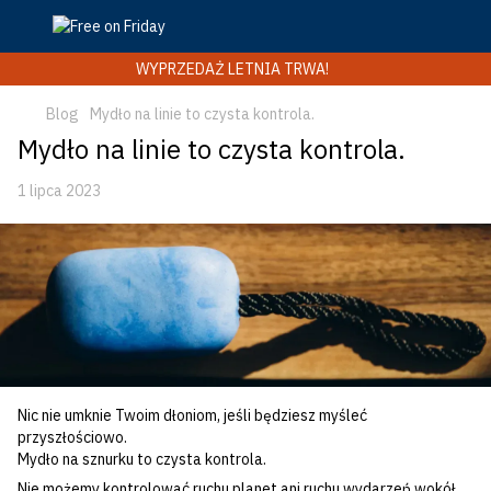
WYPRZEDAŻ LETNIA TRWA!
Blog
Mydło na linie to czysta kontrola.
Mydło na linie to czysta kontrola.
1 lipca 2023
Nic nie umknie Twoim dłoniom, jeśli będziesz myśleć
przyszłościowo.
Mydło na sznurku to czysta kontrola.
Nie możemy kontrolować ruchu planet ani ruchu wydarzeń wokół