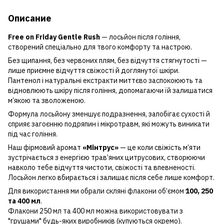
Описание
Free on Friday Gentle Rush
— лосьйон після гоління,
створений спеціально для твого комфорту та настрою.
Без щипання, без червоних плям, без відчуття стягнутості —
лише приємне відчуття свіжості й доглянутої шкіри.
Пантенол і натуральні екстракти миттєво заспокоюють та
відновлюють шкіру після гоління, допомагаючи їй залишатися
м’якою та зволоженою.
Формула лосьйону зменшує подразнення, запобігає сухості й
сприяє загоєнню подряпин і мікротравм, які можуть виникати
під час гоління.
Наш фірмовий аромат
«Мінтрус»
— це коли свіжість м’яти
зустрічається з енергією трав’яних цитрусових, створюючи
навколо тебе відчуття чистоти, свіжості та впевненості.
Лосьйон легко вбирається і залишає після себе лише комфорт.
Для використання ми обрали скляні флакони об’ємом
100, 250
та 400 мл
.
Флакони 250 мл та 400 мл можна використовувати з
"грушами" будь-яких виробників (купуються окремо).