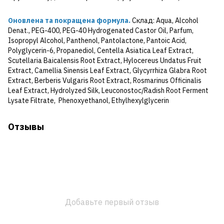
Оновлена та покращена формула.
Склад: Aqua, Alcohol
Denat., PEG-400, PEG-40 Hydrogenated Castor Oil, Parfum,
Isopropyl Alcohol, Panthenol, Pantolactone, Pantoic Acid,
Polyglycerin-6, Propanediol, Centella Asiatica Leaf Extract,
Scutellaria Baicalensis Root Extract, Hylocereus Undatus Fruit
Extract, Camellia Sinensis Leaf Extract, Glycyrrhiza Glabra Root
Extract, Berberis Vulgaris Root Extract, Rosmarinus Officinalis
Leaf Extract, Hydrolyzed Silk, Leuconostoc/Radish Root Ferment
Lysate Filtrate, Phenoxyethanol, Ethylhexylglycerin
Отзывы
Добавьте первый отзыв