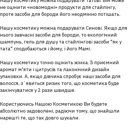
Нашу косметику можна подарувати Татові. Він може
не оцінити «новомодні» продукти для стайлінгу,
проте засоби для бороди його неодмінно потішать.
Нашу косметику можна подарувати Синові. Якщо для
нього завчасні засоби для бороди, то екологічний
шампунь, гель для душу та стайлінгові засоби "як у
тата" сподобаються і йому, і його Мамі.
Нашу косметику точно оцінить жінка. Її приємний
аромат м'яти і цитрусів та лаконічний дизайн
упаковки. А, якщо дівчина спробує наші засоби для
волосся, з`явиться ризик того, що косметика буде
закінчуватися у 2 рази швидше.
Користуючись Нашою Косметикою Ви будете
абсолютно задоволені, радіючи тому, що знайшли
нарешті те, що так довго шукали.