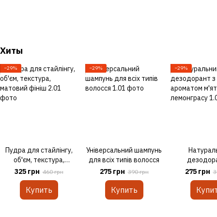
Хиты
−29%
−29%
−29%
Пудра для стайлінгу,
Універсальний шампунь
Натурал
об'єм, текстура,
для всіх типів волосся
дезодора
матовий фініш
ароматом м
325 грн
275 грн
275 грн
460 грн
390 грн
3
лемонгр
Купить
Купить
Купи