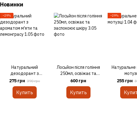
Новинки
−29%
−29%
Натуральний
Лосьйон після гоління
Натуральне 
дезодорант з
250мл, освіжає та
мотуз
ароматом м'яти та
заспокоює шкіру
275 грн
600 грн
255 грн
390 грн
3
лемонграсу
Купить
Купить
Купи