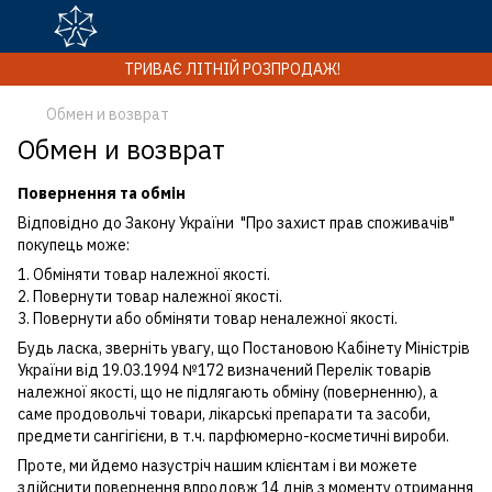
ТРИВАЄ ЛІТНІЙ РОЗПРОДАЖ!
Обмен и возврат
Обмен и возврат
Повернення та обмін
Відповідно до Закону України "Про захист прав споживачів"
покупець може:
1. Обміняти товар належної якості.
2. Повернути товар належної якості.
3. Повернути або обміняти товар неналежної якості.
Будь ласка, зверніть увагу, що Постановою Кабінету Міністрів
України від 19.03.1994 №172 визначений Перелік товарів
належної якості, що не підлягають обміну (поверненню), а
саме продовольчі товари, лікарські препарати та засоби,
предмети сангігієни, в т.ч. парфюмерно-косметичні вироби.
Проте, ми йдемо назустріч нашим клієнтам і ви можете
здійснити повернення впродовж 14 днів з моменту отримання