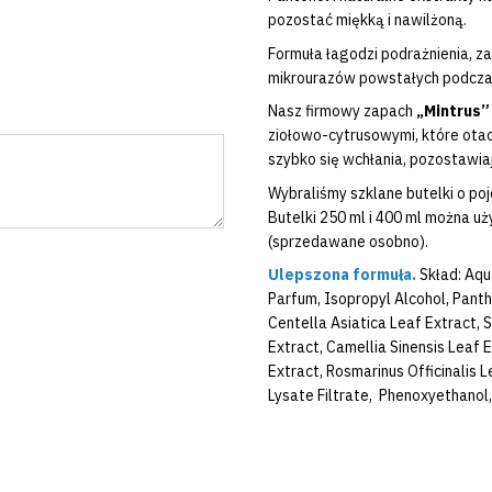
pozostać miękką i nawilżoną.
Formuła łagodzi podrażnienia, z
mikrourazów powstałych podczas
Nasz firmowy zapach
„Mintrus”
ziołowo-cytrusowymi, które otacz
szybko się wchłania, pozostawiaj
Wybraliśmy szklane butelki o po
Butelki 250 ml i 400 ml można 
(sprzedawane osobno).
Ulepszona formuła.
Skład: Aqu
Parfum, Isopropyl Alcohol, Panth
Centella Asiatica Leaf Extract, 
Extract, Camellia Sinensis Leaf 
Extract, Rosmarinus Officinalis 
Lysate Filtrate, Phenoxyethanol,