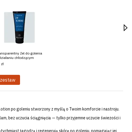
ansparentny żel do golenia
Płyn 
działaniu chłodzącym
odświ
 zł
120 z
 zestaw
15
otion po goleniu stworzony z myślą o Twoim komforcie i nastroju.
am, bez uczucia ściągnięcia — tylko przyjemne uczucie świeżości i
atychmiast łagodzą i regenerują skórę po goleniu, pomagając jej