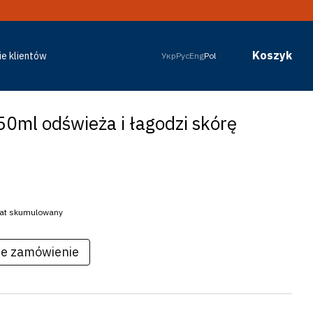
Koszyk
ie klientów
Укр
Рус
Eng
Pol
50ml odświeża i łagodzi skórę
abat skumulowany
ie zamówienie
Raz