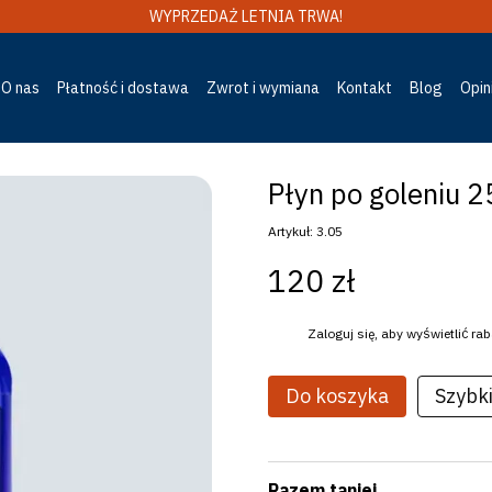
WYPRZEDAŻ LETNIA TRWA!
O nas
Płatność i dostawa
Zwrot i wymiana
Kontakt
Blog
Opin
Płyn po goleniu 2
Artykuł: 3.05
120 zł
%
Zaloguj się
, aby wyświetlić r
Do koszyka
Szybk
Razem taniej