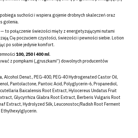
apobiega suchości i wspiera gojenie drobnych skaleczeń oraz
 golenia.
— to połączenie świeżości mięty z energetyzującymi nutami
ają Cię poczuciem czystości, świeżości i pewności siebie. Lotion
ąc po sobie jedynie komfort.
jemności
100, 250 i 400 ml
.
używać z pompkami („gruszkami”) dowolnych producentów
a, Alcohol Denat., PEG-400, PEG-40 Hydrogenated Castor Oil,
enol, Pantolactone, Pantoic Acid, Polyglycerin-6, Propanediol,
Scutellaria Baicalensis Root Extract, Hylocereus Undatus Fruit
Extract, Glycyrrhiza Glabra Root Extract, Berberis Vulgaris Root
Leaf Extract, Hydrolyzed Silk, Leuconostoc/Radish Root Ferment
 Ethylhexylglycerin.