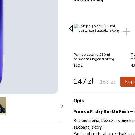
Płyn po goleniu 250ml
Tr
odświeża i łagodzi skórę
o 
120 zł
43
147 zł
163 zł
Kup
Opis
Free on Friday Gentle Rush
— l
Bez pieczenia, bez czerwonych pl
zadbanej skóry.
Pantenol i naturalne ekstrakty n