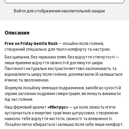
Войти
для отображения накопительной скидки
%
Описание
Free on Friday Gentle Rush
— лосьйон після гоління,
створений спеціально для твого комфорту та настрою.
Без щипання, без червоних плям, без відчуття стягнутості —
лише приємне відчуття свіжості й доглянутої шкіри.
Пантенол і натуральні екстракти миттєво заспокоюють та
відновлюють шкіру після гоління, допомагаючи їй залишатися
м’якою та зволоженою.
Формула лосьйону зменшує подразнення, запобігає сухості й
сприяє загоєнню подряпин і мікротравм, які можуть виникати
під час гоління.
Наш фірмовий аромат
«Мінтрус»
— це коли свіжість м’яти
зустрічається з енергією трав’яних цитрусових, створюючи
навколо тебе відчуття чистоти, свіжості та впевненості.
Лосьйон легко вбирається і залишає після себе лише комфорт.