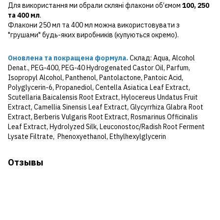
Для використання ми обрали скляні флакони об’ємом
100, 250
та 400 мл
.
Флакони 250 мл та 400 мл можна використовувати з
"грушами" будь-яких виробників (купуються окремо).
Оновлена та покращена формула.
Склад: Aqua, Alcohol
Denat., PEG-400, PEG-40 Hydrogenated Castor Oil, Parfum,
Isopropyl Alcohol, Panthenol, Pantolactone, Pantoic Acid,
Polyglycerin-6, Propanediol, Centella Asiatica Leaf Extract,
Scutellaria Baicalensis Root Extract, Hylocereus Undatus Fruit
Extract, Camellia Sinensis Leaf Extract, Glycyrrhiza Glabra Root
Extract, Berberis Vulgaris Root Extract, Rosmarinus Officinalis
Leaf Extract, Hydrolyzed Silk, Leuconostoc/Radish Root Ferment
Lysate Filtrate, Phenoxyethanol, Ethylhexylglycerin
Отзывы