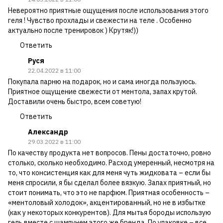
Невероятно приятные ощущения после использования этого
геля ! Чувство прохлады и свежести на теле . Особенно
актуально после тренировок ) Крутяк!))
Ответить
Руся
22.04.2022 в 11:00
Покупала парню на подарок, но и сама иногда пользуюсь.
Приятное ощущение свежести от ментола, запах крутой.
Доставили очень быстро, всем советую!
Ответить
Александр
29.03.2022 в 11:00
По качеству продукта нет вопросов. Пены достаточно, ровно
столько, сколько необходимо. Расход умеренный, несмотря на
то, что консистенция как для меня чуть жидковата – если бы
меня спросили, я бы сделал более вязкую. Запах приятный, но
стоит понимать, что это не парфюм. Приятная особенность –
«ментоловый холодок», акцентированный, но не в избытке
(как у некоторых конкурентов). Для мытья бороды использую
гель вместе с шампунем этого же бренда. По упаковке – все