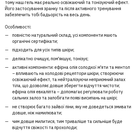
тому наш гель має реально освіжаючий та тонізуючий ефект.
Його застосування зранку та після активного тренування
забезпечить тобі бадьорість на весь день.
Особливості:
повністю натуральний склад, усі компоненти мають
органічні сертифікати;
підходить для усіх типів шкіри;
делікатно очищує, пом'якшує, тонізує;
активні компоненти: ефірна олія солодкої м'яти та ментол
– впливають на холодові рецептори шкіри, створюючи
освіжаючий ефект, та нейтралізуючи неприємний запах
тіла, що дозволяє довше зберегти відчуття чистоти;
ефірна олія евкаліпта – допомагає регулювати роботу
сальних залоз та запобігати появі висипань на шкірі;
не створює багато зайвої піни, яку не доведеться змивати
довше, ніж намилювати;
чим довше милитися, тим триваліше та сильніше буде
відчуття свіжості та прохолоди;