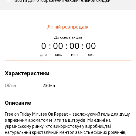
Войти
для отображения накопительной скидки
%
Літній розпродаж
До конца акции
0
00
00
00
дни
часы
мин
сек
Характеристики
Об'єм
230мл
Описание
Free on Friday Minutes On Repeat – зволожуючий гель для душу
з приємним ароматом м`яти та цитрусів. Ми єдині на
українському ринку, хто використовує у виробництві
натуральний кристалічний ментол замість ефірних розчинів,