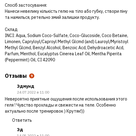
Спосіб застосування:
Нанеси невелику кількість гелю на тіло або губку, створи піну
та намилься, ретельно змий залишки продукту.
Склад
INCI: Aqua, Sodium Coco-Sulfate, Coco-Glucoside, Coco Betaine,
Limonen, Capryloyl/Caproyl Methyl Glcmd (and) Lauroyl/Myristoyl
Methyl Glcmd, Benzyl Alcohol, Benzoic Acd, Dehydroacetic Acd,
Parfum, Menthol, Eucalyptus Cinerea Leaf Oil, Mentha Piperita
(Peppermint) Oil, CI 42090
Отзывы
9
Эдмунд
24.07.2022 в 11:00
Невероятно приятные ощущения после использования этого
геля ! Чувство прохлады и свежести на теле. Особенно
актуально после тренировок ) Крутяк!))
Ответить
Эд
14.05.2022 в 11:00