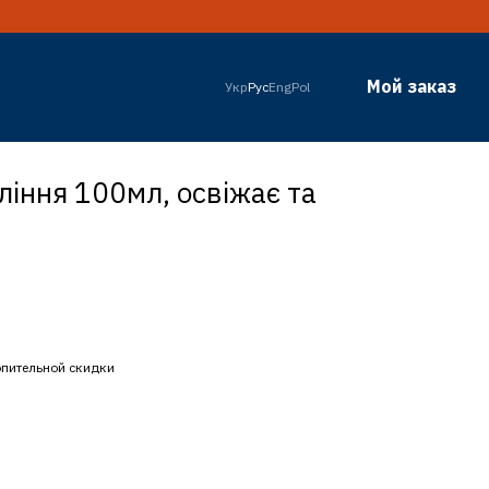
Мой заказ
Укр
Рус
Eng
Pol
ління 100мл, освіжає та
пительной скидки