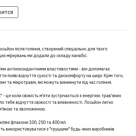
вится
лосьйон після гоління, створений спеціально для твого
их міркувань ми додали до складу канабіс.
оїми антиоксидантними властивостями - він допомагає
и появі відчуття сухості та дискомфорту на шкірі. Крім того,
ин та мікротравм, які можуть виникнути під час гоління.
- це коли свіжість м'яти зустрічається з енергією трав'яних
о тебе відчуття свіжості та впевненості. Лосьйон легко
м'якою та зволоженою.
ляні флакони 100, 250 та 400 мл.
ь використовуватися з "грушами" будь-яких виробників