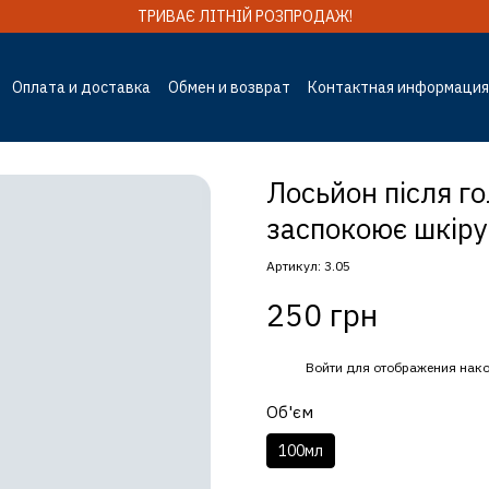
ТРИВАЄ ЛІТНІЙ РОЗПРОДАЖ!
Оплата и доставка
Обмен и возврат
Контактная информация
г
Отзывы о магазине
Лосьйон після го
заспокоює шкіру
Артикул: 3.05
250 грн
%
Войти
для отображения нако
Об'єм
100мл