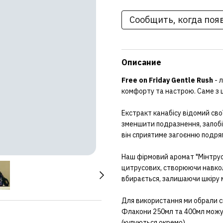
Сообщить, когда поя
Описание
Free on Friday Gentle Rush
- 
комфорту та настрою. Саме з ц
Екстракт канабісу відомий св
зменшити подразнення, запобігт
він сприятиме загоєнню подряп
Наш фірмовий аромат "Мінтрус" 
цитрусових, створюючи навкол
вбирається, залишаючи шкіру 
Для використання ми обрали ск
Флакони 250мл та 400мл можут
(купуються окремо).