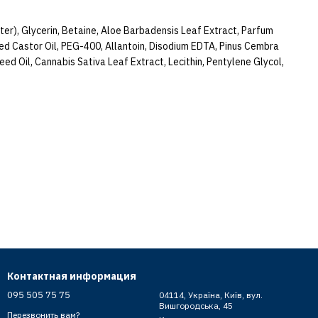
er), Glycerin, Betaine, Aloe Barbadensis Leaf Extract, Parfum
d Castor Oil, PEG-400, Allantoin, Disodium EDTA, Pinus Cembra
ed Oil, Cannabis Sativa Leaf Extract, Lecithin, Pentylene Glycol,
Контактная информация
095 505 75 75
04114, Україна, Київ, вул.
Вишгородська, 45
Перезвонить вам?