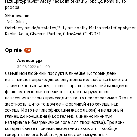
razu „przyprawić” włosy, nadać im teksturę i obciąć. Komu się to
podoba.
Składowanie
INCI: Silica,
Octylacrylamide/Acrylates/ButylaminoethylMethacrylateCopolymer,
Kaolin, Aqua, Glycerin, Parfum, CitricAcid, CI 42051
Opinie
14
Александр
30.06.2022 в 11:00
Самый мой любимый продукт в линейке. Который день
испытываю непроходящее ощущение волшебства (никогда
таким не пользовался) – всего пара постукиваний пальцем по
флакону, несколько снежинок падает на руку, после
нанесения которых происходит что-то невообразимое. Это не
жесткость, а что-то другое – формируй что хочешь, как
хочешь. И это не гиперфиксация (как с лаком) и не жирный
глянец до конца дня (как с гелем), а именно минимум
материала и безграничное поле для творчества). Про вонь,
которая бывает при использовании лаков и т.п. вообще
говорить нечего. В общем, для людей, измученных