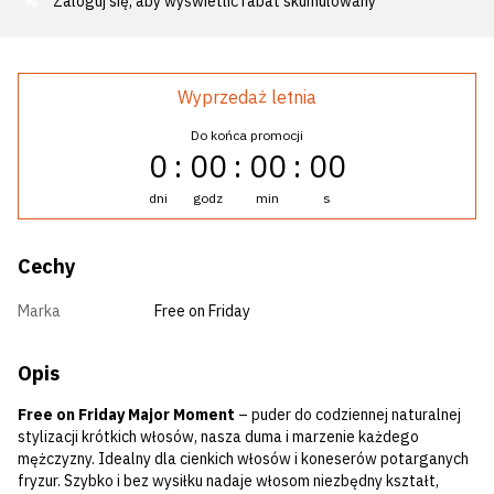
Zaloguj się
, aby wyświetlić rabat skumulowany
%
Wyprzedaż letnia
Do końca promocji
0
00
00
00
dni
godz
min
s
Cechy
Marka
Free on Friday
Opis
Free on Friday Major Moment
– ​​puder do codziennej naturalnej
stylizacji krótkich włosów, nasza duma i marzenie każdego
mężczyzny. Idealny dla cienkich włosów i koneserów potarganych
fryzur. Szybko i bez wysiłku nadaje włosom niezbędny kształt,