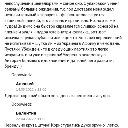
непослушными шевелюрами – самое оно. С упаковкой у меня
связаны большие ожидания, т.к. при доставке меня ждал
незначительный «сюрприз» - флакон комплектуется
защитной пленкой, это логично и правильно. Но, но это же
пудра! Видимо она быстро справляется с липкой основой на
пленке и вуаля – пудра уже внутри колпачка, вот-вот
испачкает рукав рубашки или еще что. Больших переживаний
не испытывал – шутка ли – из Украины в Африку в чемодане.
Пустяки. Убежден, что в следующих партиях это легко
исправить или уже исправили! Уверенно рекомендую.
Авторам большого вдохновения и дальнейшего развития
бренду! )
Odpowiedz
Алексей
14.05.2022 в 11:00
Держит хороший объем весь день, качественная пудра.
Odpowiedz
Валентин
22.04.2022 в 11:00
Нереально крута штука! Користуватись дуже зручно і легко.