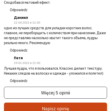
Сподобався матовий ефект.
Odpowiedz
Даниил
22.04.2022 в 11:00
одно из лучших средств для укладки коротких волос.
главное, не переборщить с количеством при нанесении. Даже
не представляю насколько хватит такого объема, пудры
реально много. Рекомендую
Odpowiedz
Петя
29.03.2022 в 11:00
Лучшая пудра, что я пользовался. Классно делает текстуру.
Никаких следов на волосах и одежде - уложился и полетел)
Odpowiedz
Więcej 5 opinii
Napisz opinię