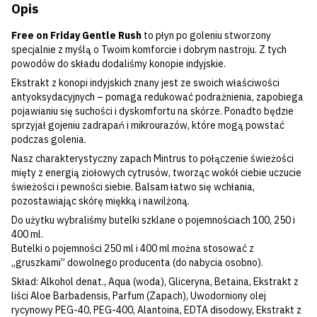
Opis
Free on Friday Gentle Rush
to płyn po goleniu stworzony
specjalnie z myślą o Twoim komforcie i dobrym nastroju. Z tych
powodów do składu dodaliśmy konopie indyjskie.
Ekstrakt z konopi indyjskich znany jest ze swoich właściwości
antyoksydacyjnych – pomaga redukować podrażnienia, zapobiega
pojawianiu się suchości i dyskomfortu na skórze. Ponadto będzie
sprzyjał gojeniu zadrapań i mikrourazów, które mogą powstać
podczas golenia.
Nasz charakterystyczny zapach Mintrus to połączenie świeżości
mięty z energią ziołowych cytrusów, tworząc wokół ciebie uczucie
świeżości i pewności siebie. Balsam łatwo się wchłania,
pozostawiając skórę miękką i nawilżoną.
Do użytku wybraliśmy butelki szklane o pojemnościach 100, 250 i
400 ml.
Butelki o pojemności 250 ml i 400 ml można stosować z
„gruszkami” dowolnego producenta (do nabycia osobno).
Skład: Alkohol denat., Aqua (woda), Gliceryna, Betaina, Ekstrakt z
liści Aloe Barbadensis, Parfum (Zapach), Uwodorniony olej
rycynowy PEG-40, PEG-400, Alantoina, EDTA disodowy, Ekstrakt z