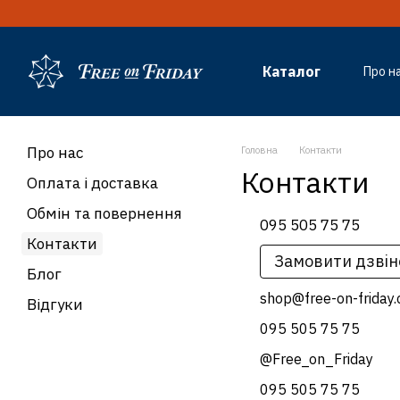
Перейти до основного контенту
Каталог
Про н
Від
Про нас
Головна
Контакти
Контакти
Оплата і доставка
Обмін та повернення
095 505 75 75
Контакти
Замовити дзвін
Блог
shop@free-on-friday
Відгуки
095 505 75 75
@Free_on_Friday
095 505 75 75