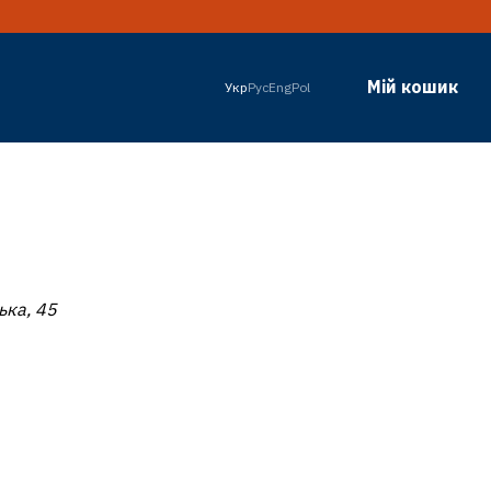
Мій кошик
Укр
Рус
Eng
Pol
ька, 45