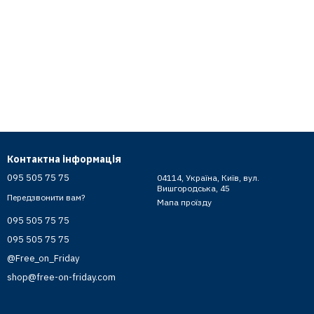
Контактна інформація
095 505 75 75
04114, Україна, Київ, вул.
Вишгородська, 45
Передзвонити вам?
Мапа проїзду
095 505 75 75
095 505 75 75
@Free_on_Friday
shop@free-on-friday.com