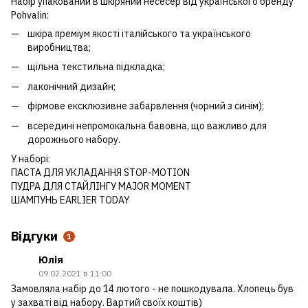
Набір упакований в шкіряний несесер від українського бренду
Pohvalin:
шкіра преміум якості італійського та українського
виробництва;
щільна текстильна підкладка;
лаконічний дизайн;
фірмове ексклюзивне забарвлення (чорний з синім);
всередині непромокальна бавовна, що важливо для
дорожнього набору.
У наборі:
ПАСТА ДЛЯ УКЛАДАННЯ STOP-MOTION
ПУДРА ДЛЯ СТАЙЛІНГУ MAJOR MOMENT
ШАМПУНЬ EARLIER TODAY
Відгуки
1
Юлія
09.02.2021 в 11:00
Замовляла набір до 14 лютого - не пошкодувала. Хлопець був
у захваті від набору. Вартий своїх коштів)