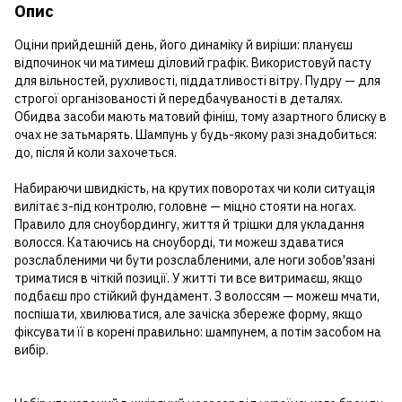
Опис
Оціни прийдешній день, його динаміку й виріши: плануєш
відпочинок чи матимеш діловий графік. Використовуй пасту
для вільностей, рухливості, піддатливості вітру. Пудру — для
строгої організованості й передбачуваності в деталях.
Обидва засоби мають матовий фініш, тому азартного блиску в
очах не затьмарять. Шампунь у будь-якому разі знадобиться:
до, після й коли захочеться.
Набираючи швидкість, на крутих поворотах чи коли ситуація
вилітає з-під контролю, головне — міцно стояти на ногах.
Правило для сноубордингу, життя й трішки для укладання
волосся. Катаючись на сноуборді, ти можеш здаватися
розслабленими чи бути розслабленими, але ноги зобов'язані
триматися в чіткій позиції. У житті ти все витримаєш, якщо
подбаєш про стійкий фундамент. З волоссям — можеш мчати,
поспішати, хвилюватися, але зачіска збереже форму, якщо
фіксувати її в корені правильно: шампунем, а потім засобом на
вибір.