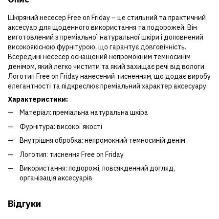
Шкіряний несесер Free on Friday – це стильний та практичний
аксесуар для щоденного використання та подорожей. Він
виготовлений з преміальної натуральної шкіри і доповнений
високоякісною фурнітурою, що гарантує довговічність.
Всередині несесер оснащений непромокним темносинім
денімом, який легко чистити та який захищає речі від вологи.
Логотип Free on Friday нанесений тисненням, що додає виробу
елегантності та підкреслює преміальний характер аксесуару.
Характеристики:
Матеріал: преміальна натуральна шкіра
Фурнітура: високої якості
Внутрішня обробка: непромокний темносиній денім
Логотип: тиснення Free on Friday
Використання: подорожі, повсякденний догляд,
організація аксесуарів
Відгуки