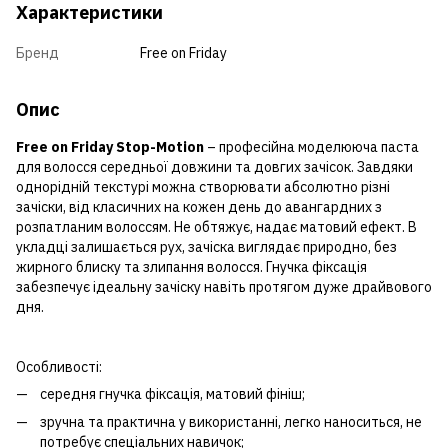
Характеристики
Бренд
Free on Friday
Опис
Free on Friday Stop-Motion
– професійна моделююча паста
для волосся середньої довжини та довгих зачісок. Завдяки
однорідній текстурі можна створювати абсолютно різні
зачіски, від класичних на кожен день до авангардних з
розпатланим волоссям. Не обтяжує, надає матовий ефект. В
укладці залишається рух, зачіска виглядає природно, без
жирного блиску та злипання волосся. Гнучка фіксація
забезпечує ідеальну зачіску навіть протягом дуже драйвового
дня.
Особливості:
середня гнучка фіксація, матовий фініш;
зручна та практична у використанні, легко наноситься, не
потребує спеціальних навичок;