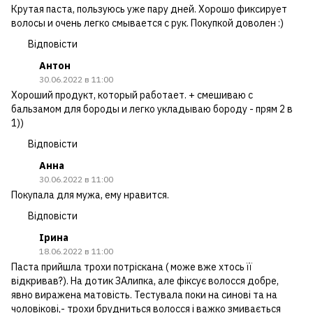
Крутая паста, пользуюсь уже пару дней. Хорошо фиксирует
волосы и очень легко смывается с рук. Покупкой доволен :)
Відповісти
Антон
30.06.2022 в 11:00
Хороший продукт, который работает. + смешиваю с
бальзамом для бороды и легко укладываю бороду - прям 2 в
1))
Відповісти
Анна
30.06.2022 в 11:00
Покупала для мужа, ему нравится.
Відповісти
Ірина
18.06.2022 в 11:00
Паста прийшла трохи потріскана ( може вже хтось її
відкривав?). На дотик ЗАлипка, але фіксує волосся добре,
явно виражена матовість. Тестувала поки на синові та на
чоловікові,- трохи брудниться волосся і важко змивається