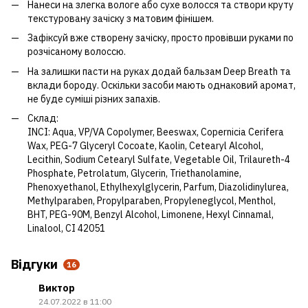
Нанеси на злегка вологе або сухе волосся та створи круту
текстуровану зачіску з матовим фінішем.
Зафіксуй вже створену зачіску, просто провівши руками по
розчісаному волоссю.
На залишки пасти на руках додай бальзам Deep Breath та
вклади бороду. Оскільки засоби мають однаковий аромат,
не буде суміші різних запахів.
Склад:
INCI: Aqua, VP/VA Copolymer, Beeswax, Copernicia Cerifera
Wax, PEG-7 Glyceryl Cocoate, Kaolin, Cetearyl Alcohol,
Lecithin, Sodium Cetearyl Sulfate, Vegetable Oil, Trilaureth-4
Phosphate, Petrolatum, Glycerin, Triethanolamine,
Phenoxyethanol, Ethylhexylglycerin, Parfum, Diazolidinylurea,
Methylparaben, Propylparaben, Propyleneglycol, Menthol,
BHT, PEG-90M, Benzyl Alcohol, Limonene, Hexyl Cinnamal,
Linalool, CI 42051
Відгуки
16
Виктор
24.07.2022 в 11:00