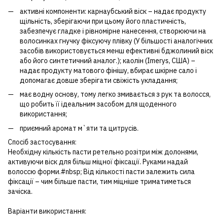
активні компоненти: карнаубський віск – надає продукту
щільність, зберігаючи при цьому його пластичність,
забезпечує гладке і рівномірне нанесення, створюючи на
волосинках гнучку фіксуючу плівку (У більшості аналогічних
засобів використовується менш ефективні бджолиний віск
або його синтетичний аналог.); каолін (Imerys, США) –
надає продукту матового фінішу, вбирає шкірне сало і
допомагає довше зберігати свіжість укладання;
має водну основу, тому легко змивається з рук та волосся,
що робить її ідеальним засобом для щоденного
використання;
приємний аромат м`яти та цитрусів.
Спосіб застосування:
Необхідну кількість пасти ретельно розітри між долонями,
активуючи віск для більш міцної фіксації. Руками надай
волоссю форми.#nbsp; Від кількості пасти залежить сила
фіксації – чим більше пасти, тим міцніше триматиметься
зачіска.
Варіанти використання: